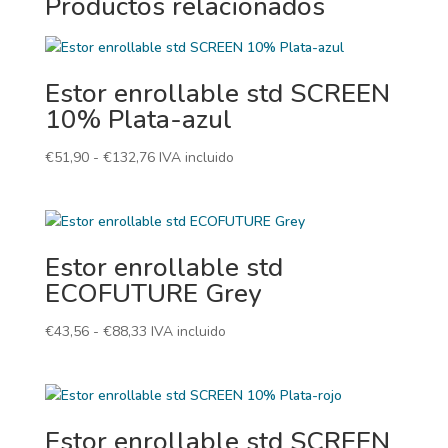
Productos relacionados
Estor enrollable std SCREEN
10% Plata-azul
Rango
€
51,90
-
€
132,76
IVA incluido
de
precios:
desde
€51,90
Estor enrollable std
hasta
ECOFUTURE Grey
€132,76
Rango
€
43,56
-
€
88,33
IVA incluido
de
precios:
desde
€43,56
Estor enrollable std SCREEN
hasta