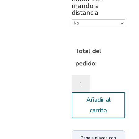
mando a
distancia
Total del
pedido:
Estor
enrollable
std
Añadir al
SCREEN
1%
carrito
Blanco-
lino
cantidad
Paga a plazos con