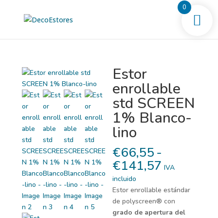
0
Estor
enrollable
std SCREEN
1% Blanco-
lino
€
66,55
-
Rango
€
141,57
IVA
de
incluido
precios:
Estor enrollable estándar
desde
de polyscreen® con
€66,55
grado de apertura del