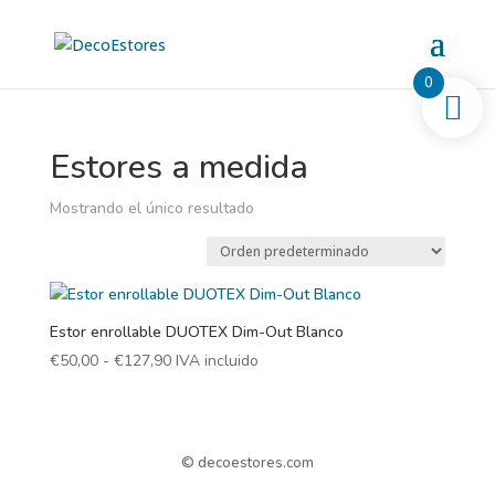
0
Estores a medida
Mostrando el único resultado
Estor enrollable DUOTEX Dim-Out Blanco
Rango
€
50,00
-
€
127,90
IVA incluido
de
precios:
desde
€50,00
© decoestores.com
hasta